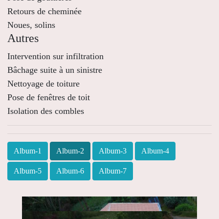
Retours de cheminée
Noues, solins
Autres
Intervention sur infiltration
Bâchage suite à un sinistre
Nettoyage de toiture
Pose de fenêtres de toit
Isolation des combles
Album-1
Album-2
Album-3
Album-4
Album-5
Album-6
Album-7