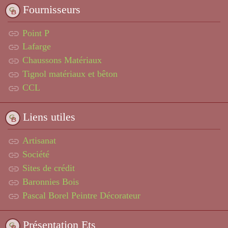
Fournisseurs
link
Point P
link
Lafarge
link
Chaussons Matériaux
link
Tignol matériaux et bêton
link
CCL
Liens utiles
link
Artisanat
link
Société
link
Sites de crédit
link
Baronnies Bois
link
Pascal Borel Peintre Décorateur
Présentation Ets